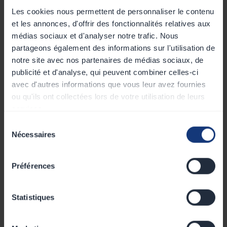
véhicule, du type de courant sélectionné et de la
Les cookies nous permettent de personnaliser le contenu
puissance de la borne. En recharge rapide, il est
et les annonces, d'offrir des fonctionnalités relatives aux
possible de faire un plein en moins d’une heure par
médias sociaux et d'analyser notre trafic. Nous
exemple.
partageons également des informations sur l'utilisation de
notre site avec nos partenaires de médias sociaux, de
publicité et d'analyse, qui peuvent combiner celles-ci
avec d'autres informations que vous leur avez fournies
✨ Des moyens de paiement
ou qu'ils ont collectées lors de votre utilisation de leurs
multiples
services.
Sélection
Nécessaires
du
Afin de régler votre plein, vous pouvez soit le faire
consentement
par votre badge RFID que vous avez crédité au
préalable, soit payer en carte si un terminal de
Préférences
paiement est mis à votre disposition, soit par le biais
d’un QR code à scanner.
Statistiques
☄️ Un réseau de recharge en