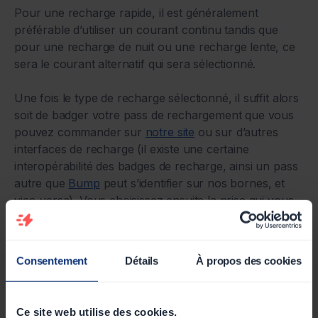
Pour une recharge rapide, il est généralement
préférable d’utiliser un courant continu tandis que
pour une recharge de nuit ou une recharge lente, ce
sera le courant alternatif qui sera sélectionné.
Une fois le type de recharge sélectionné, il suffit alors
soit de badger votre pass de rechargement que vous
pouvez commander sur
notre site
ou sur d’autres
interfaces de recharge (il existe une certaine
interopérabilité des badges de recharge, ainsi un pass
autre que
Bump
peut s’identifier sur nos bornes, et
vice-versa). Vous choisissez ensuite la prise qui vous
convient en fonction du modèle de votre voiture, et
vous la branchez.
Consentement
Détails
À propos des cookies
Il n’y a plus qu’à attendre que votre objectif de
recharge soit complété pour arrêter la charge et
repartir. Les temps de charge dépendent du modèle du
Ce site web utilise des cookies.