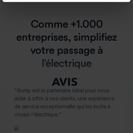
Comme +1.000
entreprises, simplifiez
votre passage à
l’électrique
"Bump est le partenaire idéal pour nous
aider à offrir à nos clients, une expérience
de service exceptionnelle qui les incite à
choisir l'électrique."