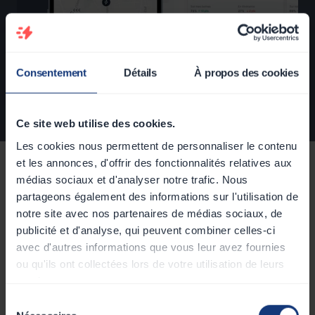
Consentement
Détails
À propos des cookies
Ce site web utilise des cookies.
Les cookies nous permettent de personnaliser le contenu
et les annonces, d'offrir des fonctionnalités relatives aux
Reprise en supervision et
médias sociaux et d'analyser notre trafic. Nous
maintenance pour les flottes
partageons également des informations sur l'utilisation de
d’entreprise
notre site avec nos partenaires de médias sociaux, de
publicité et d'analyse, qui peuvent combiner celles-ci
Confiez la reprise en supervision et la
avec d'autres informations que vous leur avez fournies
maintenance de vos bornes à un opérateur
expert.
ou qu'ils ont collectées lors de votre utilisation de leurs
services.
Audit du parc
+
Sélection