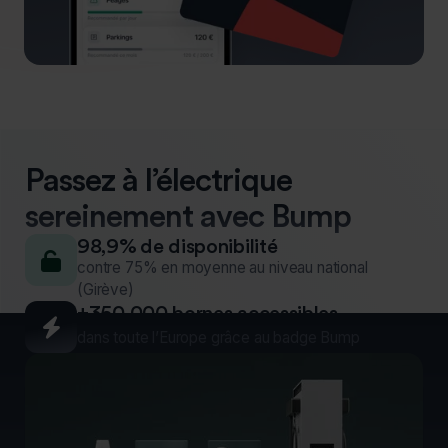
Passez à l’électrique
sereinement avec Bump
98,9% de disponibilité
unlock
contre 75% en moyenne au niveau national
(Girève)
+350 000 bornes accessibles

dans toute l’Europe grâce au badge Bump
Outils digitaux pour faciliter