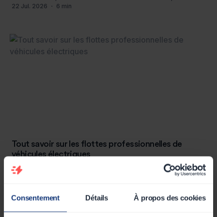
22
Jul
.
2026
・
6
min
France, stimulée par une prise de conscience
environnementale et soutenue par des politiques publiques
telles que la loi d'orientation des mobilités et des incitations
financières.
Tout savoir sur les flottes professionnelles de
véhicules électriques
Un résumé sur l'électrification des flottes de véhicules
professionnels
22
Jul
.
2026
・
6
min
Consentement
Détails
À propos des cookies