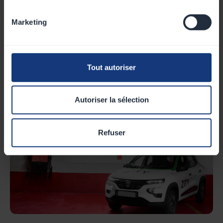
Marketing
Guide : tout savoir sur la prime ADVENIR
Tout savoir sur la prime ADVENIR: un outil accompagnant
Tout autoriser
votre transition à l'électrique.
22
Jul
.
2026
・
7
min
Autoriser la sélection
Refuser