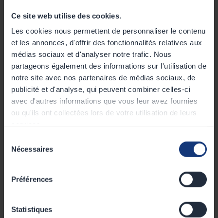
Ce site web utilise des cookies.
Les cookies nous permettent de personnaliser le contenu
et les annonces, d'offrir des fonctionnalités relatives aux
médias sociaux et d'analyser notre trafic. Nous
partageons également des informations sur l'utilisation de
notre site avec nos partenaires de médias sociaux, de
publicité et d'analyse, qui peuvent combiner celles-ci
avec d'autres informations que vous leur avez fournies
Tout savoir sur les bornes de recharge pour
ou qu'ils ont collectées lors de votre utilisation de leurs
professionnels
services.
Le guide ultime de la recharge de votre véhicule électrique
22
Jul
.
2026
・
6
min
Sélection
Nécessaires
du
consentement
Préférences
Statistiques