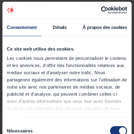
dans cette évolution une opportunité de réduire leurs
coûts tout en respectant la réglementation.
Une valorisation du patrimoine
Consentement
Détails
À propos des cookies
immobilier et une attractivité
Ce site web utilise des cookies.
renforcée
Les cookies nous permettent de personnaliser le contenu
et les annonces, d'offrir des fonctionnalités relatives aux
L’installation de
bornes de recharge dans les
médias sociaux et d'analyser notre trafic. Nous
parkings d’entreprise
ne se limite pas à un simple
partageons également des informations sur l'utilisation de
respect des obligations légales. Elle constitue
notre site avec nos partenaires de médias sociaux, de
également
un atout stratégique
pour les entreprises
publicité et d'analyse, qui peuvent combiner celles-ci
et les propriétaires fonciers.
avec d'autres informations que vous leur avez fournies
ou qu'ils ont collectées lors de votre utilisation de leurs
Pour les entreprises
:
services.
Sélection
La présence de bornes de recharge améliore
Nécessaires
du
l’attractivité de l’entreprise auprès des